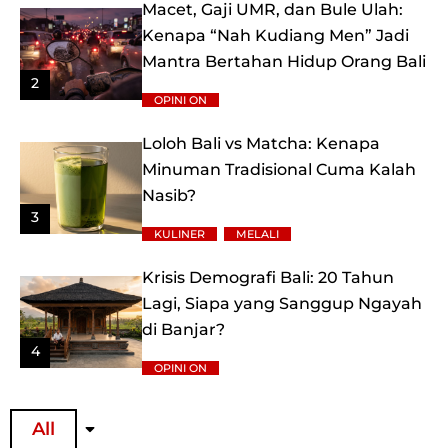
Macet, Gaji UMR, dan Bule Ulah:
Kenapa “Nah Kudiang Men” Jadi
Mantra Bertahan Hidup Orang Bali
2
OPINI ON
Loloh Bali vs Matcha: Kenapa
Minuman Tradisional Cuma Kalah
Nasib?
3
KULINER
MELALI
Krisis Demografi Bali: 20 Tahun
Lagi, Siapa yang Sanggup Ngayah
di Banjar?
4
OPINI ON
All