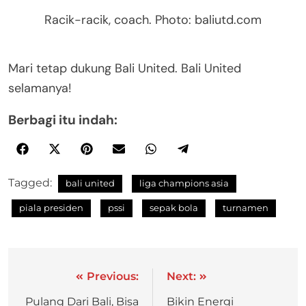
Racik-racik, coach. Photo: baliutd.com
Mari tetap dukung Bali United. Bali United
selamanya!
Berbagi itu indah:
Tagged:
bali united
liga champions asia
piala presiden
pssi
sepak bola
turnamen
Previous:
Next:
Pulang Dari Bali, Bisa
Bikin Energi