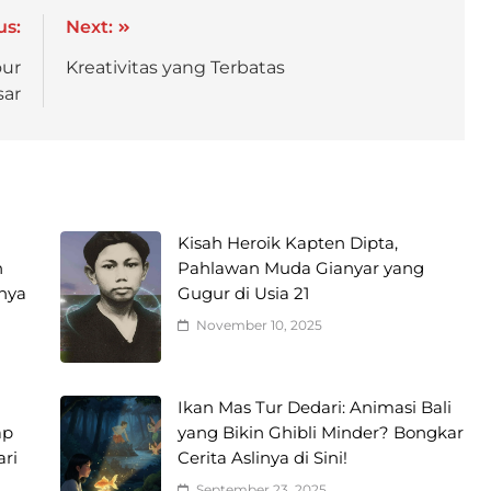
us:
Next:
our
Kreativitas yang Terbatas
ar
Kisah Heroik Kapten Dipta,
n
Pahlawan Muda Gianyar yang
unya
Gugur di Usia 21
November 10, 2025
Ikan Mas Tur Dedari: Animasi Bali
ap
yang Bikin Ghibli Minder? Bongkar
ri
Cerita Aslinya di Sini!
September 23, 2025