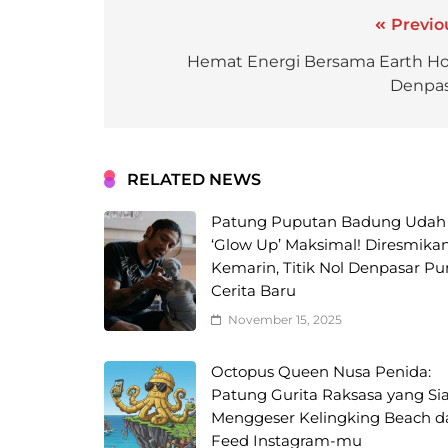
Previo
Hemat Energi Bersama Earth H
Denpas
RELATED NEWS
Patung Puputan Badung Udah
‘Glow Up’ Maksimal! Diresmika
Kemarin, Titik Nol Denpasar P
Cerita Baru
November 15, 2025
Octopus Queen Nusa Penida:
Patung Gurita Raksasa yang Si
Menggeser Kelingking Beach da
Feed Instagram-mu