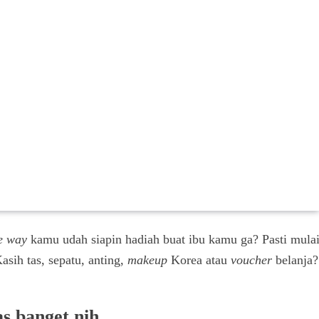
e way
kamu udah siapin hadiah buat ibu kamu ga? Pasti mula
sih tas, sepatu, anting,
makeup
Korea atau
voucher
belanja?
as banget nih