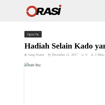
Opini On
Hadiah Selain Kado yan
Sang Orator
December 21, 2017
0
2 Mins