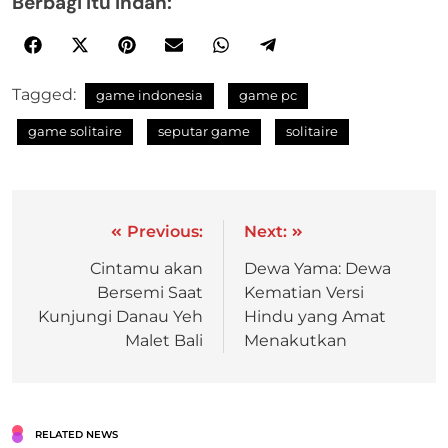
Berbagi itu indah:
Tagged:
game indonesia
game pc
game solitaire
seputar game
solitaire
Previous:
Next:
Cintamu akan
Dewa Yama: Dewa
Bersemi Saat
Kematian Versi
Kunjungi Danau Yeh
Hindu yang Amat
Malet Bali
Menakutkan
RELATED NEWS