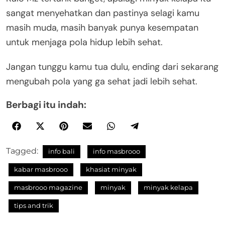
sangat menyehatkan dan pastinya selagi kamu
masih muda, masih banyak punya kesempatan
untuk menjaga pola hidup lebih sehat.
Jangan tunggu kamu tua dulu, ending dari sekarang
mengubah pola yang ga sehat jadi lebih sehat.
Berbagi itu indah:
Tagged:
info bali
info masbrooo
kabar masbrooo
khasiat minyak
masbrooo magazine
minyak
minyak kelapa
tips and trik