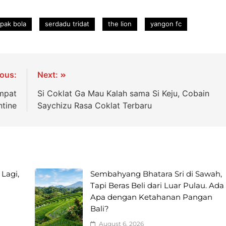
pak bola
serdadu tridat
the lion
yangon fc
ious:
Next:
mpat
Si Coklat Ga Mau Kalah sama Si Keju, Cobain
ntine
Saychizu Rasa Coklat Terbaru
 Lagi,
Sembahyang Bhatara Sri di Sawah,
i
Tapi Beras Beli dari Luar Pulau. Ada
Apa dengan Ketahanan Pangan
Bali?
August 6, 2026