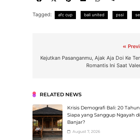
Tagged:
afc cup
bali united
pssi
se
Prev
Kejutkan Pasanganmu, Ajak Aja Doi Ke Te
Romantis Ini Saat Vale
RELATED NEWS
Krisis Demografi Bali: 20 Tahun
Siapa yang Sanggup Ngayah d
Banjar?
August 7, 2026