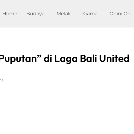
Home
Budaya
Melali
Krama
Opini On
uputan” di Laga Bali United
ns