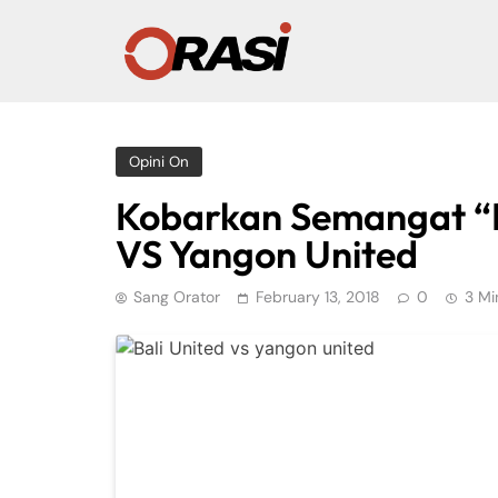
Opini On
Kobarkan Semangat “P
VS Yangon United
Sang Orator
February 13, 2018
0
3 Mi