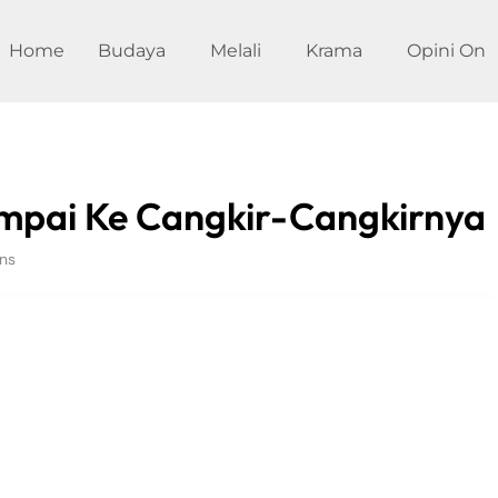
Home
Budaya
Melali
Krama
Opini On
mpai Ke Cangkir-Cangkirnya
ns