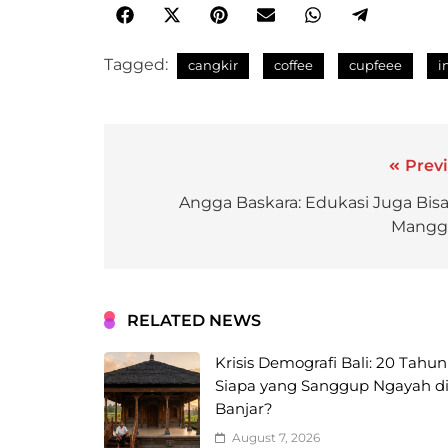
Tagged:
cangkir
coffee
cupfeee
i
Previ
Angga Baskara: Edukasi Juga Bisa
Mangg
RELATED NEWS
Krisis Demografi Bali: 20 Tahun
Siapa yang Sanggup Ngayah d
Banjar?
August 7, 2026