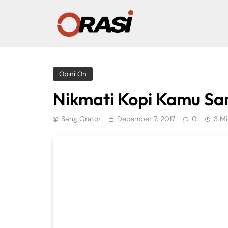
Opini On
Nikmati Kopi Kamu Sa
Sang Orator
December 7, 2017
0
3 Mi