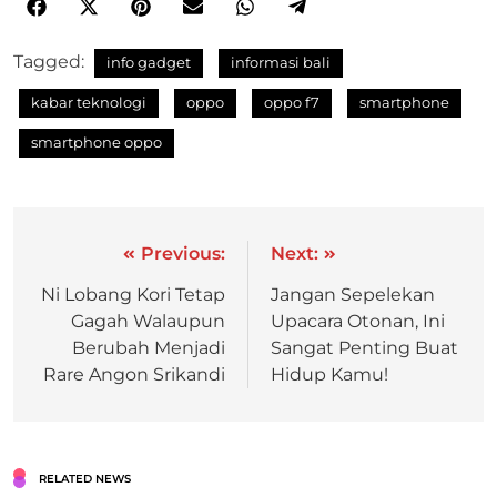
Tagged:
info gadget
informasi bali
kabar teknologi
oppo
oppo f7
smartphone
smartphone oppo
Previous:
Next:
Ni Lobang Kori Tetap
Jangan Sepelekan
Gagah Walaupun
Upacara Otonan, Ini
Berubah Menjadi
Sangat Penting Buat
Rare Angon Srikandi
Hidup Kamu!
RELATED NEWS