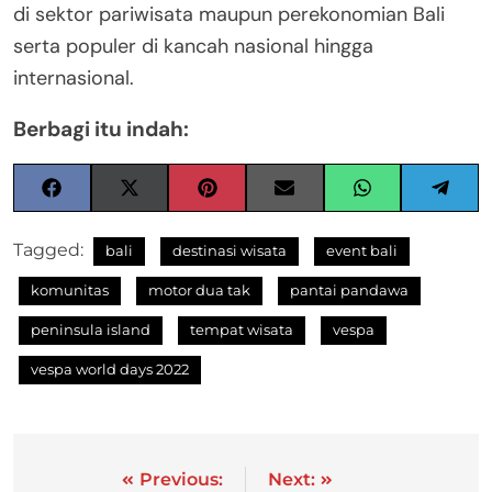
di sektor pariwisata maupun perekonomian Bali
serta populer di kancah nasional hingga
internasional.
Berbagi itu indah:
Tagged:
bali
destinasi wisata
event bali
komunitas
motor dua tak
pantai pandawa
peninsula island
tempat wisata
vespa
vespa world days 2022
Previous:
Next: