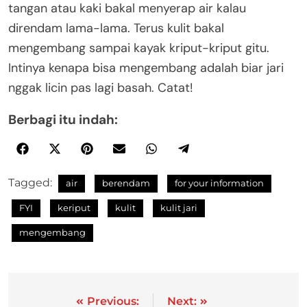
tangan atau kaki bakal menyerap air kalau
direndam lama-lama. Terus kulit bakal
mengembang sampai kayak kriput-kriput gitu.
Intinya kenapa bisa mengembang adalah biar jari
nggak licin pas lagi basah. Catat!
Berbagi itu indah:
Tagged:
air
berendam
for your information
FYI
keriput
kulit
kulit jari
mengembang
Previous:
Next: