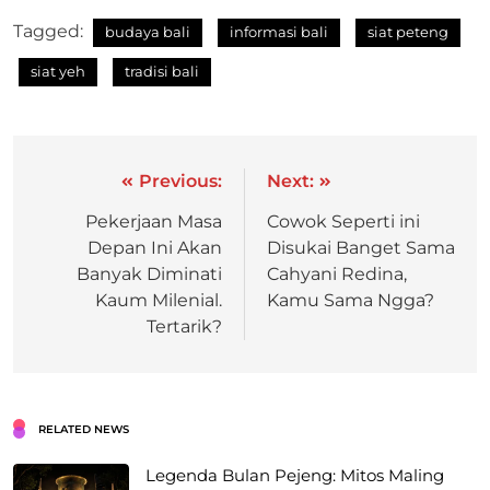
Tagged:
budaya bali
informasi bali
siat peteng
siat yeh
tradisi bali
Previous:
Next:
Pekerjaan Masa
Cowok Seperti ini
Depan Ini Akan
Disukai Banget Sama
Banyak Diminati
Cahyani Redina,
Kaum Milenial.
Kamu Sama Ngga?
Tertarik?
RELATED NEWS
Legenda Bulan Pejeng: Mitos Maling