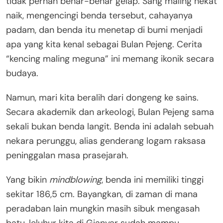
tidak pernah benar-benar gelap
. Sang maling nekat
naik, mengencingi benda tersebut, cahayanya
padam, dan benda itu menetap di bumi menjadi
apa yang kita kenal sebagai Bulan Pejeng
. Cerita
“kencing maling meguna” ini memang ikonik secara
budaya
.
Namun, mari kita beralih dari dongeng ke sains.
Secara akademik dan arkeologi, Bulan Pejeng sama
sekali bukan benda langit. Benda ini adalah sebuah
nekara perunggu, alias genderang logam raksasa
peninggalan masa prasejarah
.
Yang bikin
mindblowing
, benda ini memiliki tinggi
sekitar 186,5 cm
. Bayangkan, di zaman di mana
peradaban lain mungkin masih sibuk mengasah
batu, leluhur kita di Gianyar sudah mampu