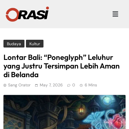
Budaya
Kultur
Lontar Bali: “Poneglyph” Leluhur
yang Justru Tersimpan Lebih Aman
di Belanda
Sang Orator
May 7, 2026
0
6 Mins