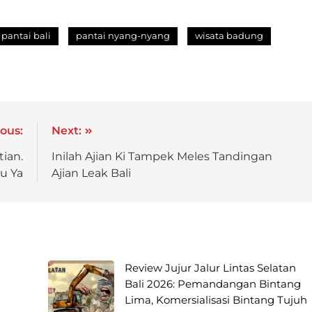
pantai bali
pantai nyang-nyang
wisata badung
ous:
Next:
ian.
Inilah Ajian Ki Tampek Meles Tandingan
u Ya
Ajian Leak Bali
Review Jujur Jalur Lintas Selatan
Bali 2026: Pemandangan Bintang
Lima, Komersialisasi Bintang Tujuh