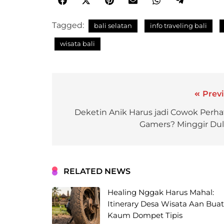
Tagged:
bali selatan
info traveling bali
wisata bali
Previ
Deketin Anik Harus jadi Cowok Perhat
Gamers? Minggir Dul
RELATED NEWS
Healing Nggak Harus Mahal:
Itinerary Desa Wisata Aan Buat
Kaum Dompet Tipis