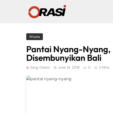
Wisata
Pantai Nyang-Nyang,
Disembunyikan Bali
Sang Orator
June 14, 2018
0
3 Mins