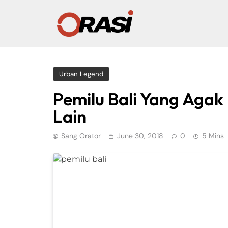
Urban Legend
Pemilu Bali Yang Aga
Lain
Sang Orator
June 30, 2018
0
5 Mins