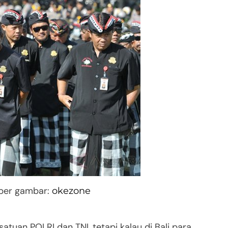
mber gambar:
okezone
atuan POLRI dan TNI, tetapi kalau di Bali para