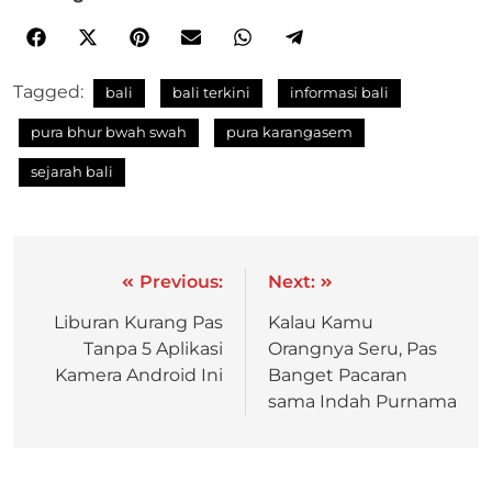
Tagged:
bali
bali terkini
informasi bali
pura bhur bwah swah
pura karangasem
sejarah bali
Previous:
Next:
Liburan Kurang Pas
Kalau Kamu
Tanpa 5 Aplikasi
Orangnya Seru, Pas
Kamera Android Ini
Banget Pacaran
sama Indah Purnama