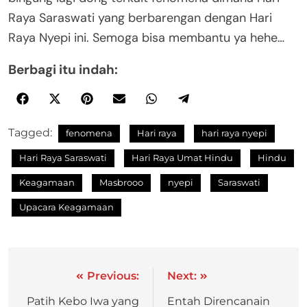
Raya Saraswati yang berbarengan dengan Hari
Raya Nyepi ini. Semoga bisa membantu ya hehe…
Berbagi itu indah:
Tagged:
fenomena
Hari raya
hari raya nyepi
Hari Raya Saraswati
Hari Raya Umat Hindu
Hindu
Keagamaan
Masbrooo
nyepi
Saraswati
Upacara Keagamaan
Previous:
Next:
Patih Kebo Iwa yang
Entah Direncanain