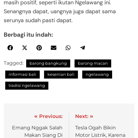
masih positif, seperti ikutan Ngelawang ini.
Senangnya dapat, uangnya juga dapat sama
serunya sudah pasti dapat.
Berbagi itu indah:
Tagged:
barong bangkung
barong macan
informasi bali
kesenian bali
ngelawang
tradisi ngelawang
Previous:
Next:
Emang Nggak Salah
Tesla Ogah Bikin
Makan Siang Di
Motor Listrik, Karena