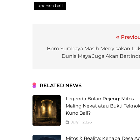
upacara bali
Previou
Bom Surabaya Masih Menyisakan Luk
Dunia Maya Juga Akan Bertind
RELATED NEWS
Legenda Bulan Pejeng: Mitos
Maling Nekat atau Bukti Teknol
Kuno Bali?
July 1, 2026
Mitos & Realita: Kenapa Desa A