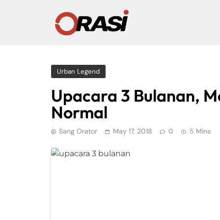
Urban Legend
Upacara 3 Bulanan, M
Normal
Sang Orator
May 17, 2018
0
5 Mins