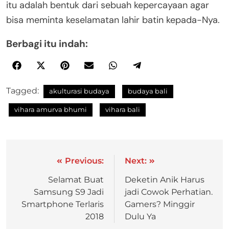
itu adalah bentuk dari sebuah kepercayaan agar
bisa meminta keselamatan lahir batin kepada-Nya.
Berbagi itu indah:
Tagged:
akulturasi budaya
budaya bali
vihara amurva bhumi
vihara bali
Previous:
Next:
Selamat Buat
Deketin Anik Harus
Samsung S9 Jadi
jadi Cowok Perhatian.
Smartphone Terlaris
Gamers? Minggir
2018
Dulu Ya