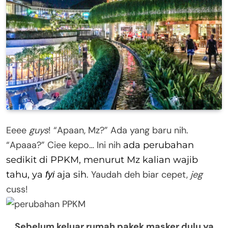
Eeee
guys
! “Apaan, Mz?” Ada yang baru nih.
“Apaaa?” Ciee kepo… Ini nih
ada perubahan
sedikit di PPKM, menurut Mz kalian wajib
. Yaudah deh biar cepet,
jeg
tahu, ya
aja sih
fyi
cuss!
Sebelum keluar rumah pakek masker dulu ya