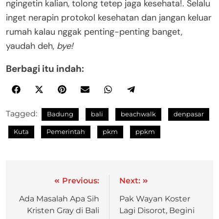
ngingetin kalian, tolong tetep jaga kesehata!. Selalu
inget nerapin protokol kesehatan dan jangan keluar
rumah kalau nggak penting-penting banget,
yaudah deh,
bye!
Berbagi itu indah:
Tagged:
Badung
bali
beachwalk
denpasar
Kuta
Pemerintah
pkm
ppkm
Previous:
Next:
Ada Masalah Apa Sih
Pak Wayan Koster
Kristen Gray di Bali
Lagi Disorot, Begini