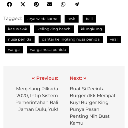
Tagged:
arya wedakarna
awk
bali
kasus awk
kelingking beach
klungkung
nusa penida
pantai kelingking nusa penida
viral
warga
warga nusa penida
Previous:
Next:
Menjelang Pilkada
Buat Si Pecinta
2020, Intip Sistem
Burger dkk Merapat
Pemerintahan Bali
Kuy! Burger King
Jaman Dulu, Yuk!
Punya Pesan
Penting Nih Buat
Kamu