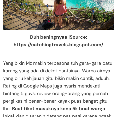
Duh beningnyaa |Source:
https://catchingtravels.blogspot.com/
Yang bikin Mz makin terpesona tuh gara-gara batu
karang yang ada di deket pantainya. Warna airnya
yang biru kehijauan gitu bikin makin cantik, aduuh.
Rating di Google Maps juga nyaris mendekati
bintang 5 guys, review orang-orang yang pernah
pergi kesini bener-bener kayak puas banget gitu
lho.
Buat tiket masuknya kena 5k buat warga
lokal
, dan disaranin dateng pas pagi karena nggak