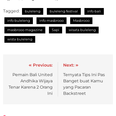
Tagged:
buleleng
buleleng festival
info bali
info buleleng
info masbrooo
Masbrooo
masbrooo magazine
Sapi
wisata buleleng
wista buleleng
Previous:
Next:
Pemain Bali United
Ternyata Tips Ini Pas
Andhika Wijaya
Banget buat Kamu
Tenar Karena 2 Orang
yang Pacaran
Ini
Backstreet