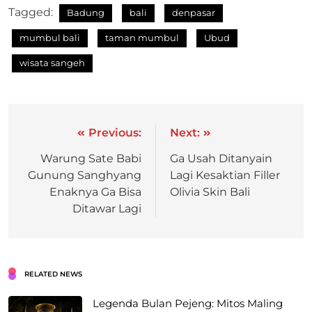
Tagged:
Badung
bali
denpasar
mumbul bali
taman mumbul
Ubud
wisata sangeh
Previous:
Next:
Warung Sate Babi
Ga Usah Ditanyain
Gunung Sanghyang
Lagi Kesaktian Filler
Enaknya Ga Bisa
Olivia Skin Bali
Ditawar Lagi
RELATED NEWS
Legenda Bulan Pejeng: Mitos Maling