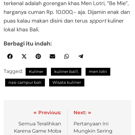
terkenal adalah gorengan khas Men Lotri, “Be Mie”,
harganya cuman Rp. 10.000,- aja. Dijamin enak dan
puas kalau makan disini dan terus
spport
kuliner
lokal khas Bali.
Berbagi itu indah:
Tagged:
Kuliner
kuliner bali\
men lotri
nasi campur bali
Wisata kuliner
Previous:
Next:
Semua Teralihkan
Pertanyaan Ini
Karena Game Moba
Mungkin Sering