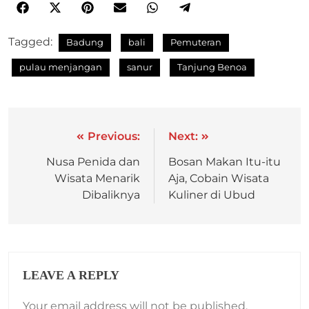
Tagged:
Badung
bali
Pemuteran
pulau menjangan
sanur
Tanjung Benoa
Previous:
Next:
Nusa Penida dan
Bosan Makan Itu-itu
Wisata Menarik
Aja, Cobain Wisata
Dibaliknya
Kuliner di Ubud
LEAVE A REPLY
Your email address will not be published.