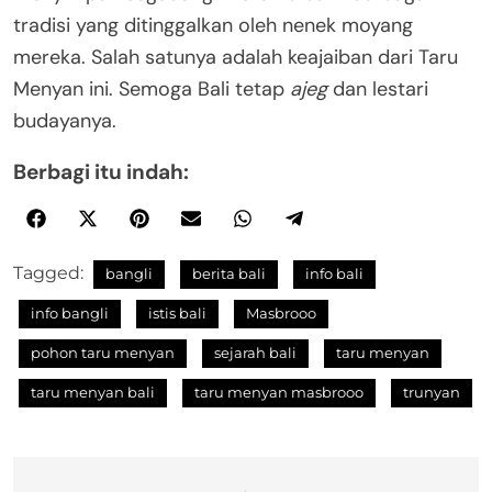
tradisi yang ditinggalkan oleh nenek moyang
mereka. Salah satunya adalah keajaiban dari Taru
Menyan ini. Semoga Bali tetap
ajeg
dan lestari
budayanya.
Berbagi itu indah:
Tagged:
bangli
berita bali
info bali
info bangli
istis bali
Masbrooo
pohon taru menyan
sejarah bali
taru menyan
taru menyan bali
taru menyan masbrooo
trunyan