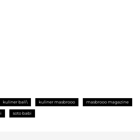
kuliner bali\
kuliner masbrooo
masbrooo magazine
i
soto babi