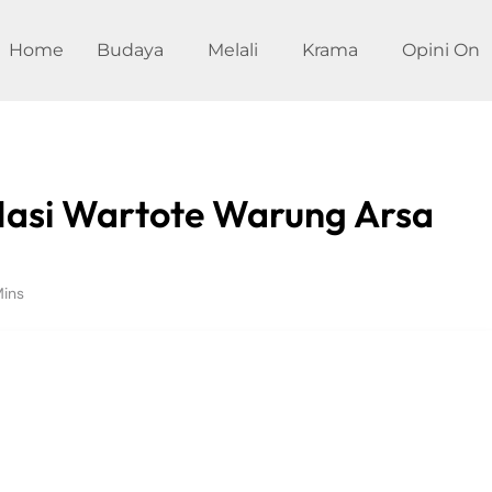
Home
Budaya
Melali
Krama
Opini On
Nasi Wartote Warung Arsa
Mins