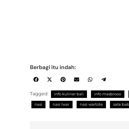
Berbagi itu indah:
Tagged:
info kuliner bali
info masbrooo
nasi
nasi lwar
nasi wartote
sate bab