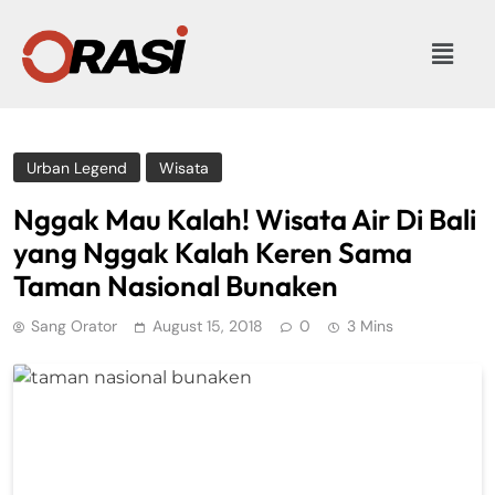
Urban Legend
Wisata
Nggak Mau Kalah! Wisata Air Di Bali
yang Nggak Kalah Keren Sama
Taman Nasional Bunaken
Sang Orator
August 15, 2018
0
3 Mins