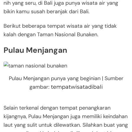
nih yang seru, di Bali juga punya wisata air yang
bikin kamu susah beranjak dari Bali.
Berikut beberapa tempat wisata air yang tidak
kalah dengan Taman Nasional Bunaken.
Pulau Menjangan
Pulau Menjangan punya yang beginian | Sumber
gambar:
tempatwisatadibali
Selain terkenal dengan tempat penangkaran
kijangnya, Pulau Menjangan juga memiliki keindahan
laut yang sulit untuk dilewatkan. Silahkan buat yang