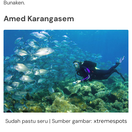
Bunaken.
Amed Karangasem
Sudah pastu seru | Sumber gambar:
xtremespots