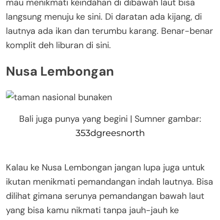
mau menikmati keindahan di dibawah laut bisa
langsung menuju ke sini. Di daratan ada kijang, di
lautnya ada ikan dan terumbu karang. Benar-benar
komplit deh liburan di sini.
Nusa Lembongan
Bali juga punya yang begini | Sumner gambar:
353dgreesnorth
Kalau ke Nusa Lembongan jangan lupa juga untuk
ikutan menikmati pemandangan indah lautnya. Bisa
dilihat gimana serunya pemandangan bawah laut
yang bisa kamu nikmati tanpa jauh-jauh ke