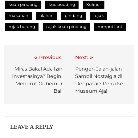
kuah pindang
kue pudding
Kuliner
makanan
olahan
pindang
rujak
rujak bulung
rujak kuah pindang
rumput laut
Previous:
Next:
Miras Bakal Ada Izin
Pengen Jalan-jalan
Investasinya? Begini
Sambil Nostalgia di
Menurut Gubernur
Denpasar? Pergi ke
Bali
Museum Aja!
LEAVE A REPLY