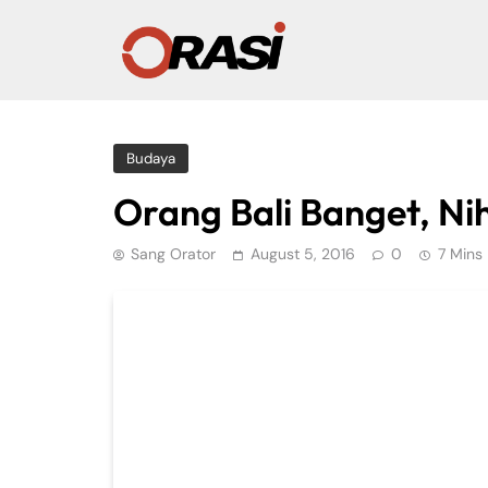
Budaya
Orang Bali Banget, Nih
Sang Orator
August 5, 2016
0
7 Mins