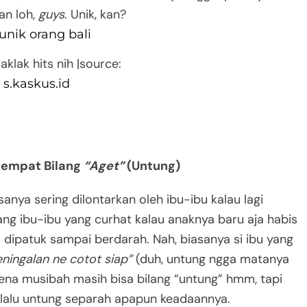
an loh,
guys
. Unik, kan?
aklak hits nih |source:
s.kaskus.id
Sempat Bilang
“Aget”
(Untung)
sanya sering dilontarkan oleh ibu-ibu kalau lagi
ng ibu-ibu yang curhat kalau anaknya baru aja habis
a dipatuk sampai berdarah. Nah, biasanya si ibu yang
eningalan ne cotot siap”
(duh, untung ngga matanya
kena musibah masih bisa bilang “untung” hmm, tapi
selalu untung separah apapun keadaannya.