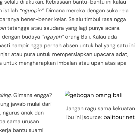
 selalu dilakukan. Kebiasaan bantu-bantu ini kalau
 istilah
“nguopin”.
Dimana mereka dengan suka rela
aranya bener-bener kelar. Selalu timbul rasa ngga
pin
tetangga atau saudara yang lagi punya acara.
kan dengan budaya
“ngayah”
orang Bali. Kalau ada
asti hampir ngga pernah absen untuk hal yang satu ini
njar atau pura untuk mempersiapkan upacara adat,
ka untuk mengharapkan imbalan atau upah atas apa
sking.
Gimana engga?
ung jawab mulai dari
Jangan ragu sama kekuata
, ngurus anak dan
ibu ini |source:
balitour.net
upa sama urusan
kerja bantu suami