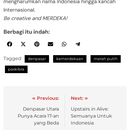
mengharumkan nama Indonesia hingga kancah
Internasional.
Be creative and MERDEKA!
Berbagi itu indah:
Tagged:
denpasar
kemerdekaan
merah putih
paskibra
Previous:
Next:
Denpasar Utara
Upstairs in Alive:
Punya Acara 17-an
Semuanya Untuk
yang Beda
Indonesia