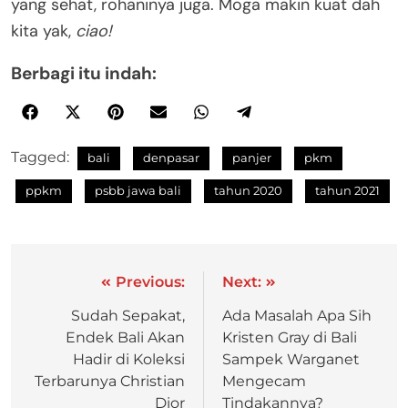
yang sehat, rohaninya juga. Moga makin kuat dah
kita yak,
ciao!
Berbagi itu indah:
Tagged:
bali
denpasar
panjer
pkm
ppkm
psbb jawa bali
tahun 2020
tahun 2021
Previous:
Next:
Sudah Sepakat,
Ada Masalah Apa Sih
Endek Bali Akan
Kristen Gray di Bali
Hadir di Koleksi
Sampek Warganet
Terbarunya Christian
Mengecam
Dior
Tindakannya?