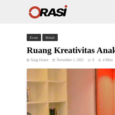
Event
Melali
Ruang Kreativitas An
Sang Orator
November 1, 2021
0
4 Mins