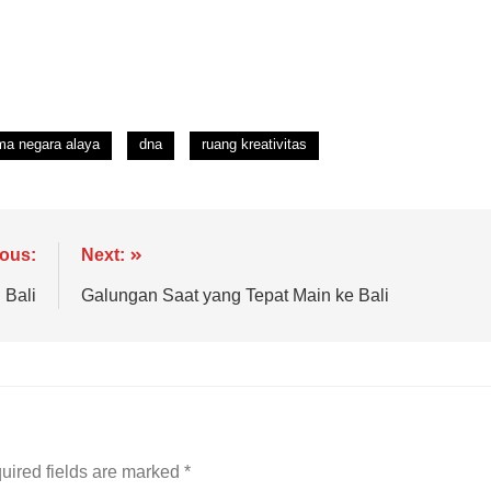
ma negara alaya
dna
ruang kreativitas
ious:
Next:
 Bali
Galungan Saat yang Tepat Main ke Bali
uired fields are marked
*