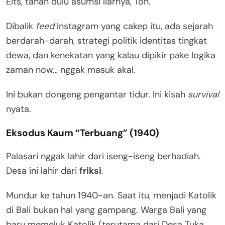
Eits, tahan dulu asumsi liarnya, Ton.
Dibalik
feed
Instagram yang cakep itu, ada sejarah
berdarah-darah, strategi politik identitas tingkat
dewa, dan kenekatan yang kalau dipikir pake logika
zaman now… nggak masuk akal.
Ini bukan dongeng pengantar tidur. Ini kisah
survival
nyata.
Eksodus Kaum “Terbuang” (1940)
Palasari nggak lahir dari iseng-iseng berhadiah.
Desa ini lahir dari
friksi
.
Mundur ke tahun 1940-an. Saat itu, menjadi Katolik
di Bali bukan hal yang gampang. Warga Bali yang
baru memeluk Katolik (terutama dari Desa Tuka