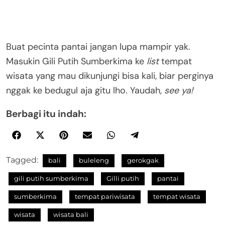
Buat pecinta pantai jangan lupa mampir yak.
Masukin Gili Putih Sumberkima ke
list
tempat
wisata yang mau dikunjungi bisa kali, biar perginya
nggak ke bedugul aja gitu lho. Yaudah,
see ya!
Berbagi itu indah:
Tagged:
bali
buleleng
gerokgak
gili putih sumberkima
Gilli putih
pantai
sumberkima
tempat pariwisata
tempat wisata
wisata
wisata bali