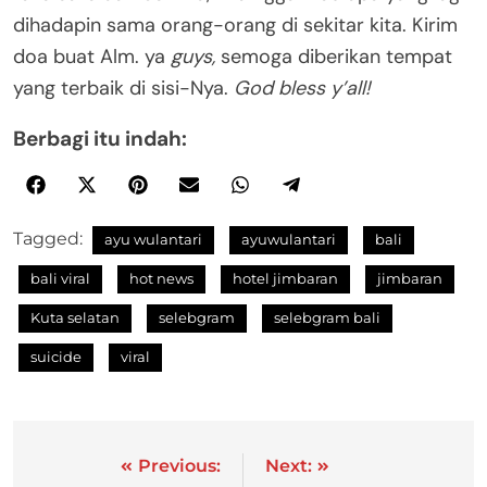
dihadapin sama orang-orang di sekitar kita. Kirim
doa buat Alm. ya
guys,
semoga diberikan tempat
yang terbaik di sisi-Nya.
God bless y’all!
Berbagi itu indah:
Tagged:
ayu wulantari
ayuwulantari
bali
bali viral
hot news
hotel jimbaran
jimbaran
Kuta selatan
selebgram
selebgram bali
suicide
viral
Previous:
Next: