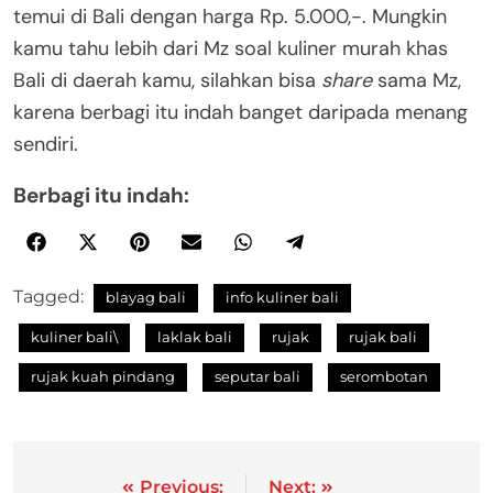
temui di Bali dengan harga Rp. 5.000,-. Mungkin
kamu tahu lebih dari Mz soal kuliner murah khas
Bali di daerah kamu, silahkan bisa
share
sama Mz,
karena berbagi itu indah banget daripada menang
sendiri.
Berbagi itu indah:
Tagged:
blayag bali
info kuliner bali
kuliner bali\
laklak bali
rujak
rujak bali
rujak kuah pindang
seputar bali
serombotan
Previous:
Next: