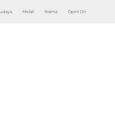
udaya
Melali
Krama
Opini On