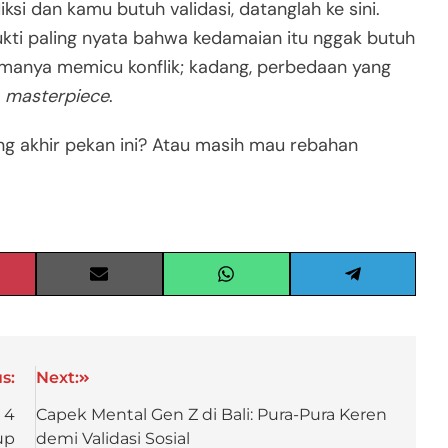
ksi dan kamu butuh validasi, datanglah ke sini.
kti paling nyata bahwa kedamaian itu nggak butuh
lamanya memicu konflik; kadang, perbedaan yang
n
masterpiece
.
ng akhir pekan ini? Atau masih mau rebahan
s:
Next:
 4
Capek Mental Gen Z di Bali: Pura-Pura Keren
up
demi Validasi Sosial