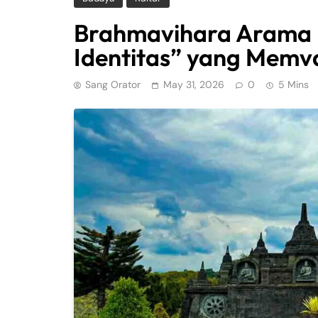
Brahmavihara Arama Bu
Identitas” yang Memv
Sang Orator
May 31, 2026
0
5 Mins