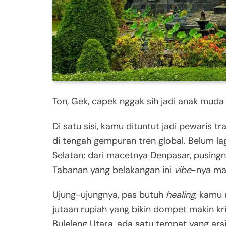
Ton, Gek, capek nggak sih jadi anak muda di
Di satu sisi, kamu dituntut jadi pewaris tr
di tengah gempuran tren global. Belum lag
Selatan; dari macetnya Denpasar, pusingn
Tabanan yang belakangan ini
vibe
-nya ma
Ujung-ujungnya, pas butuh
healing
, kamu 
jutaan rupiah yang bikin dompet makin kr
Buleleng Utara, ada satu tempat yang ar