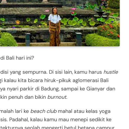
 Bali hari ini?
adisi yang sempurna. Di sisi lain, kamu harus
hustle
i kalau kita bicara hiruk-pikuk aglomerasi Bali
ya nyari parkir di Badung, sampai ke Gianyar dan
kin penuh dan bikin
burnout
.
malah lari ke
beach club
mahal atau kelas yoga
isis. Padahal, kalau kamu mau menepi sedikit ke
sitekturnya seolah mengerti betul betapa campur