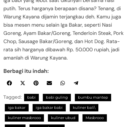
Iga babi yang lebut saat dikunyah bersama nasi
putih. Terus harganya berapaan disana? Tenang, di
Warung Kayana dijamin terjangkau deh. Kamu juga
bisa mesen menu selain Iga Bakar, seperti Nasi
Goreng, Ayam Bakar/Goreng, Tenderloin Steak, Pork
Chop, Sausage Bakar/Goreng, dan Hot Dog. Rata-
rata sih harganya dibawah Rp. 50.000 rupiah, jadi
amanlah di Warung Kayana.
Berbagi itu indah:
Tagged:
babi
babi guling
bumbu mantep
iga bakar
iga bakar babi
kuliner bali\
kuliner masbrooo
kuliner ubud
Masbrooo