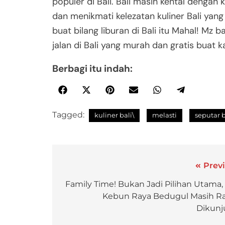
populer di Bali. Bali masih kental dengan
dan menikmati kelezatan kuliner Bali yang
buat bilang liburan di Bali itu Mahal! Mz 
jalan di Bali yang murah dan gratis buat 
Berbagi itu indah:
Tagged:
kuliner bali\
melasti
seputar b
Previ
Family Time! Bukan Jadi Pilihan Utama, 
Kebun Raya Bedugul Masih R
Dikunj