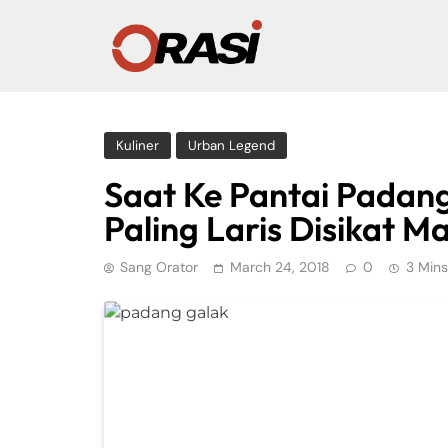
Kuliner
Urban Legend
Saat Ke Pantai Padang 
Paling Laris Disikat M
Sang Orator
March 24, 2018
0
3 Mins