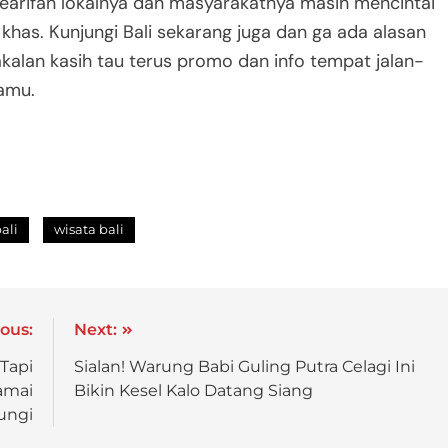
 kearifan lokalnya dan masyarakatnya masih mencintai
 khas. Kunjungi Bali sekarang juga dan ga ada alasan
bakalan kasih tau terus promo dan info tempat jalan-
kamu.
ali
wisata bali
ous:
Next:
Tapi
Sialan! Warung Babi Guling Putra Celagi Ini
amai
Bikin Kesel Kalo Datang Siang
ungi