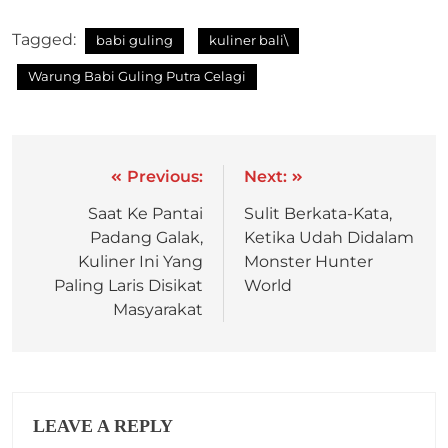
Tagged:
babi guling
kuliner bali\
Warung Babi Guling Putra Celagi
Previous:
Next:
Saat Ke Pantai
Sulit Berkata-Kata,
Padang Galak,
Ketika Udah Didalam
Kuliner Ini Yang
Monster Hunter
Paling Laris Disikat
World
Masyarakat
LEAVE A REPLY