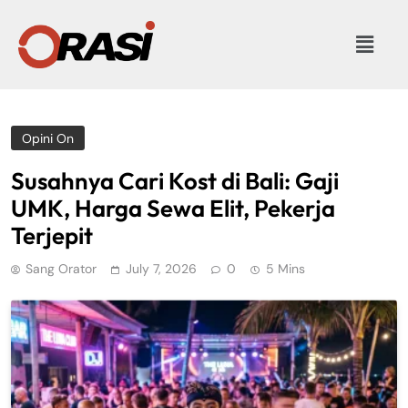
Opini On
Susahnya Cari Kost di Bali: Gaji
UMK, Harga Sewa Elit, Pekerja
Terjepit
Sang Orator
July 7, 2026
0
5 Mins